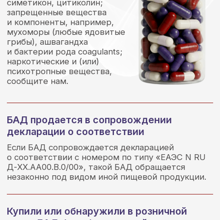
банке БАД (крышке, этикетке и (или) коробке)
должен быть размещен Data Matrix
Заполните обращение
С каким нарушением в области
обращения БАД и (или) защиты прав
потребителей Вы столкнулись?
БАД не зарегистрирован (отсутствует
действующее СГР, СГР подменено
декларацией о соответствии)
Отсутствует код маркировки «Честный
знак»
Сведения о БАД не достоверны или не
соответствуют СГР(отличаются
дозировки, состав и т.д.)
Недопустимое маркетинговое заявление
в отношении эффективности или
воздействия на организм БАД