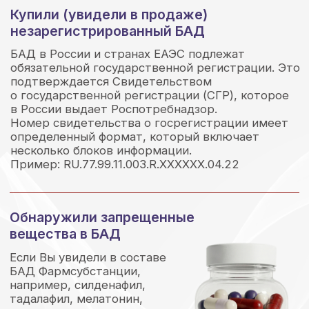
Если Вы увидели в составе
БАД Фармсубстанции,
например, силденафил,
тадалафил, мелатонин,
симетикон, цитиколин;
запрещенные вещества
и компоненты, например,
мухоморы (любые ядовитые
грибы), ашвагандха
и бактерии рода coagulants;
наркотические и (или)
психотропные вещества,
сообщите нам.
БАД продается в сопровождении
декларации о соответствии
Если БАД сопровождается декларацией
о соответствии с номером по типу «ЕАЭС N RU
Д-ХХ.АА00.B.0/00», такой БАД обращается
незаконно под видом иной пищевой продукции.
Купили или обнаружили в розничной
точке БАД без обязательной
маркировки
В России с 1 октября 2023 года обязательна
маркировка БАД в системе «Честный ЗНАК». На