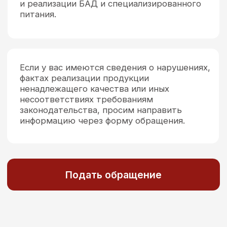
несоответствиях требованиям
законодательства, просим направить
информацию через форму обращения.
Подать обращение
Купили (увидели в продаже)
незарегистрированный БАД
БАД в России и странах ЕАЭС подлежат
обязательной государственной регистрации. Это
подтверждается Свидетельством
о государственной регистрации (СГР), которое
в России выдает Роспотребнадзор.
Номер свидетельства о госрегистрации имеет
определенный формат, который включает
несколько блоков информации.
Пример: RU.77.99.11.003.R.ХХХХХХ.04.22
Обнаружили запрещенные
вещества в БАД