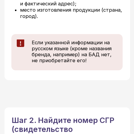
Шаг 2. Найдите номер СГР
(свидетельство
о государственной
регистрации)
На упаковке должен быть указан номер
СГР.
Формат номера:
RU.77.99.88.003.Е.000000.01.23, где:
RU — код страны (Россия) Также может
быть AM-Армения, KZ-Казахстан, BY-
Беларусь, KG-Киргизия);
77 — код региона, где выдано СГР;
99 — код типа продукции (для БАД в
России обычно 77 или 99);
88 — код вида продукции;
003 — порядковый номер;
Е — код органа, выдавшего СГР;
000000 — уникальный номер
регистрации;
01 — месяц выдачи;
23 — год выдачи.
Важно! БАД должен продаваться
с сопровождением информации
о СГР.