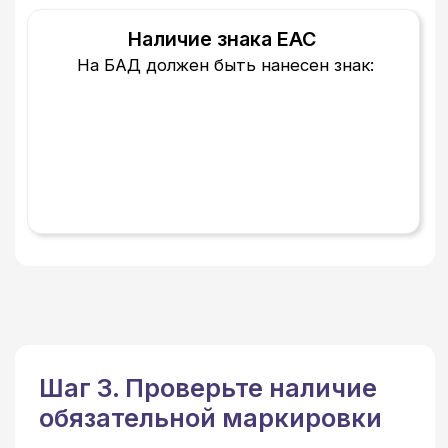
Шаг 4. Исключите
недопустимые заявления
На упаковке и в сопроводительных
материалах не должно быть утверждений
о:
лечении заболеваний (например, «лечит
диабет», «избавляет от гипертонии»);
терапевтическом эффекте («снижает
уровень сахара», «устраняет боль»);
замене лекарств («альтернатива
таблеткам»);
гарантиях 100 % результата
(«гарантированно похудеете на 10 кг за
месяц»).
БАД — это добавка к пище,
а не лекарство.
Допустимые формулировки:
«способствует укреплению
иммунитета»
«источник витаминов и
минералов»