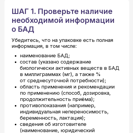
наименование БАД;
состав (указано содержание
биологически активных веществ в БАД
в миллиграммах (мг), а также %
от среднесуточной потребности);
область применения и рекомендации
по применению (способ, дозировка,
продолжительность приёма);
противопоказания (например,
индивидуальная непереносимость,
беременность, лактация);
сведения об изготовителе
(наименование, юридический
и фактический адрес);
место изготовления продукции (страна,
город).
Если указанной информации на
русском языке (кроме названия
бренда, например) на БАД нет,
не приобретайте его!