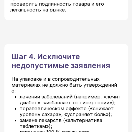
проверенного производителя,
который не обещает чудес, но имеет
чёткую маркировку и документы.
Об Ассоциации
Новости
Участники Ассоциации
Контакты
Вступить в Ассоциацию
Документы
Подать обращение/жалобу
ИНН/КПП: 9728163092/772801001
ОГРН: 1257700427027
Политика конфиденциальности
и обработка данных