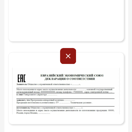
Data Matrix
На упаковке (обычно на крышке или
боковой стороне банки) должен быть
размещён Data Matrix код — двухмерный
штрихкод, похожий на QR‑код:
Пример
Отсканируйте код с упаковки БАД через
приложение «Честный ЗНАК», чтобы
проверить подлинность товара и его
легальность на рынке.