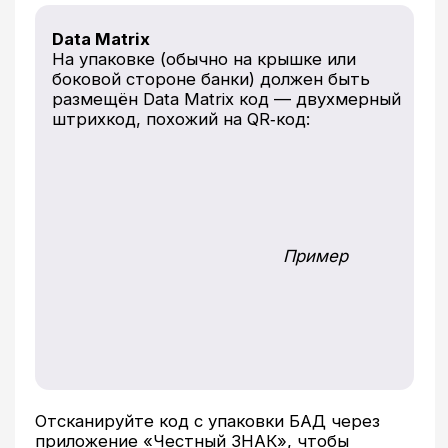
«поддерживает работу
сердечно‑сосудистой системы»
«является профилактикой
железодефицитной анемии»
Шаг 5. Оцените
адекватность цены
Сравните стоимость выбранного БАД
в нескольких источниках (аптеки,
маркетплейсы, интернет магазины).
Вас должно насторожить предложение
о продаже популярного БАД по цене в 2−3
раза ниже, чем на официальной площадке
или среднее по рынку. Такой БАД может
быть контрафактным или
фальсифицированным.
Оптимальный вариант — продукт
среднего ценового сегмента от