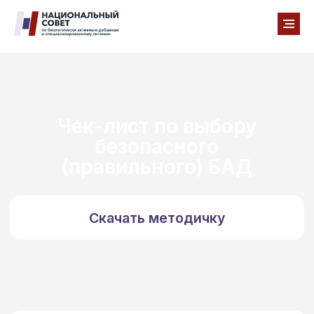
Чек-лист по выбору
безопасного
(правильного) БАД
Скачать методичку
ШАГ 1. Проверьте наличие
необходимой информации
о БАД
Убедитесь, что на упаковке есть полная
информация, в том числе: