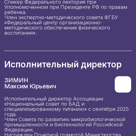
специализированному питанию» с сентября 2025
года.
Член Совета по развитию микробиологической
промышленности и биотехнологий Российской
Федерации.
Награжден Почетной грамотой Министерства
промышленности и торговли Российской
Федерации за большой вклад в развитие
промышленности, многолетний добросовестный
труд и в связи с профессиональным праздником –
Днем химика (2025).
Правление
ТРАТ
Юлия Евгеньевна
Бренд Директор направления
«Продукты для здоровья» АО
«Фаберлик».
ДЗИДЗАРИЯ
Александр Гудисович
Основатель и владелец клиник Биочек и