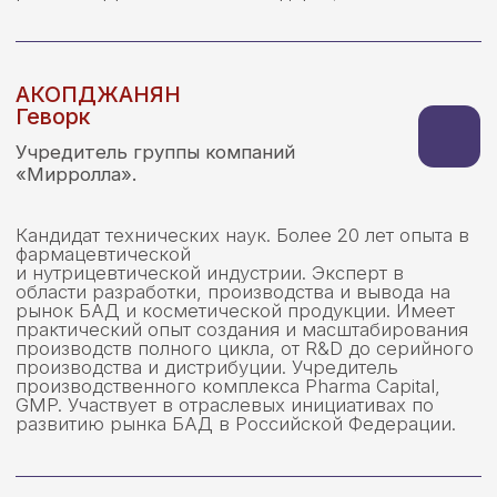
КУВАРДИН
Олег Вячеславович
Учредитель ООО «Нутрилент».
Выпускник физического факультета МГУ
имени М.В. Ломоносова. Предприниматель,
работает в сферах строительства и девелопмента,
атомного машиностроения, производства БАД и
спортивного питания, консалтинга и
материаловедческих исследований. Соавтор
более 10 патентов.
КУТУЗОВ
Андрей Викторович
Генеральный директор
АО «Юнигрупп Лайф»