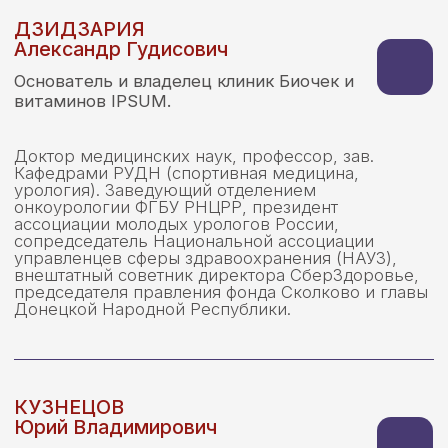
«Мирролла».
Член Правления «ОПОРА РОССИИ»
Председатель комиссии по производству и
обороту БАД и косметики при «ОПОРА РОССИИ»
Более 20 лет опыта в фармацевтической
и нутрицевтической индустрии.
Участвует в отраслевых инициативах по развитию
рынка БАД в Российской Федерации.
АКОПДЖАНЯН
Геворк
Учредитель группы компаний
«Мирролла».
Кандидат технических наук. Более 20 лет опыта в
фармацевтической
и нутрицевтической индустрии. Эксперт в
области разработки, производства и вывода на
рынок БАД и косметической продукции. Имеет
практический опыт создания и масштабирования
производств полного цикла, от R&D до серийного
производства и дистрибуции. Учредитель
производственного комплекса Pharma Capital,
GMP. Участвует в отраслевых инициативах по
развитию рынка БАД в Российской Федерации.