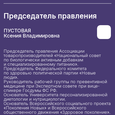
Председатель правления Ассоциации
товаропроизводителей «Национальный совет
по биологически активным добавкам
и специализированному питанию».
Председатель Федерального комитета
по здоровью политической партии «Новые
люди».
Руководитель рабочей группы по превентивной
медицине при Экспертном совете при вице-
спикере Госдумы ФС РФ.
Основатель Университета персонализированной
диетологии и нутрициологии.
Основатель Всероссийского социального проекта
«Поколения Новых» и Всероссийского
общественного движения «Здоровое поколение».
Спикер Федерального лектория при
Уполномоченном при Президенте РФ по правам
ребенка.
Член экспертно-методического совета ФГБУ
«Федеральный центр организационно-
методического обеспечения физического
воспитания».
Исполнительный директор
ЗИМИН
Максим Юрьевич
Исполнительный директор Ассоциации
«Национальный совет по БАД и