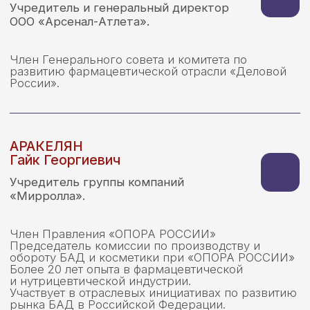
КОМАРОВ
Олег Сергеевич
Учредитель компании ООО «Квадрат-С».
Более 30-ти лет работы в фармацевтической
отрасли.
Удостоен награды Управления делами
Президента Российской Федерации «За вклад
в здоровье нации РФ». Принимает активное
участие в инициативах по развитию рынка БАД,
и увеличению доверия потребителя
к отечественным производителям.
ВАВИЛОВА
Екатерина Васильевна
Учредитель компании ООО «Квадрат-С».
Более 25 лет в фармацевтическом бизнесе.
Член Союза писателей России.
Имеет звание «Заслуженный писатель МГО СПР».
Лауреат международной премии имени
Леонардо (Союз писателей ХХI век), награждена
орденом «За вклад в литературу России», знаком
«Серебряный
Крест», и другими знаками отличия. Отмечена
премией «Женщина года – 2026», учрежденной
деловым изданием Expert RF.