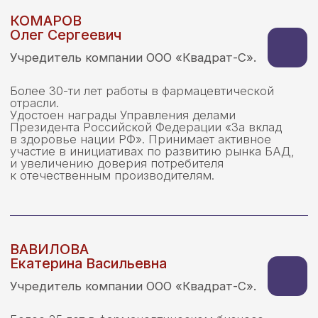
Об Ассоциации
Новости
Участники Ассоциации
Контакты
Вступить в Ассоциацию
Документы
Подать обращение/жалобу
ИНН/КПП: 9728163092/772801001
ОГРН: 1257700427027
Политика конфиденциальности
и обработка данных