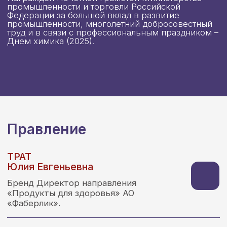
витаминов IPSUM.
Доктор медицинских наук, профессор, зав.
Кафедрами РУДН (спортивная медицина,
урология). Заведующий отделением
онкоурологии ФГБУ РНЦРР, президент
ассоциации молодых урологов России,
сопредседатель Национальной ассоциации
управленцев сферы здравоохранения (НАУЗ),
внештатный советник директора СберЗдоровье,
председателя правления фонда Сколково и главы
Донецкой Народной Республики.
КУЗНЕЦОВ
Юрий Владимирович
Учредитель и генеральный директор
ООО «Арсенал-Атлета».
Член Генерального совета и комитета по
развитию фармацевтической отрасли «Деловой
России».
АРАКЕЛЯН
Гайк Георгиевич
Учредитель группы компаний